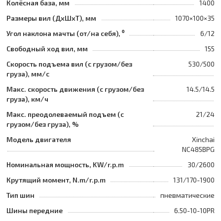
Колёсная база, мм
1400
Размеры вил (ДхШхТ), мм
1070×100×35
Угол наклона мачты (от/на себя), ⁰
6/12
Свободный ход вил, мм
155
Скорость подъема вил (с грузом/без
530/500
груза), мм/с
Макс. скорость движения (с грузом/без
14.5/14.5
груза), км/ч
Макс. преодолеваемый подъем (с
21/24
грузом/без груза), %
Модель двигателя
Xinchai
NC485BPG
Номинальная мощность, KW/r.p.m
30/2600
Крутящий момент, N.m/r.p.m
131/170-1900
Тип шин
пневматические
Шины передние
6.50-10-10PR