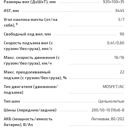
Размеры вил (ДхШхТ), мм
920×100×35
AST, мм
3445
Угол наклона мачты (от/на
5/7
себя), ⁰
Свободный ход вил, мм
90
Скорость подъема вил (с
0,41/0,60
грузом/без груза), мм/с
Макс. скорость движения (с
16/16
грузом/без груза), км/ч
Макс. преодолеваемый
22
подъем (с грузом/без груза), %
Тип двигателя (движения/
MOSFET/AC
подъема)
Тип шин
Цельнолитые
Шины (передние/задние)
200/50-10 |16x6-8
АКБ (мощность/емкость
Литиевая, 80/202
батареи), В/Ач