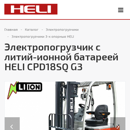
Главная
Каталог
Электропогрузчики
Электропогрузчики 3-х опорные HELI
Электропогрузчик с
литий-ионной батареей
HELI CPD18SQ G3
Previous
Next