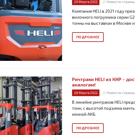
// Новости страны
29 Марта 2022
Компания HELI в 2021 году пре
вилочного погрузчика серии G2
тонны на выставках в Москве и
ПОДРОБНЕЕ
Ричтраки HELI из КНР - д
аналогам!
// Новости страны
28 Марта 2022
В линейке ричтраков HELI пред
тонн, с высотой подъема мачты
ионной АКБ.
ПОДРОБНЕЕ