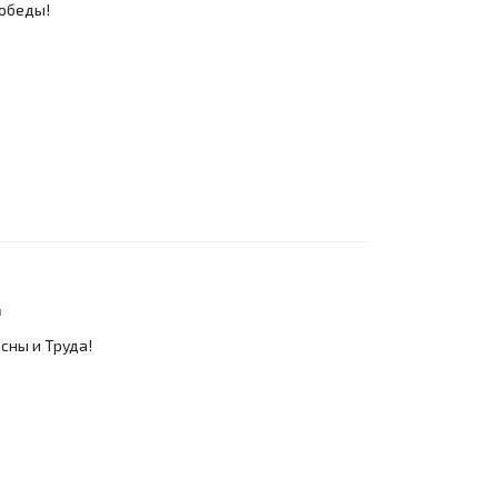
Победы!
ы
сны и Труда!